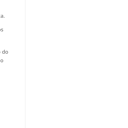
ca.
os
o do
 o