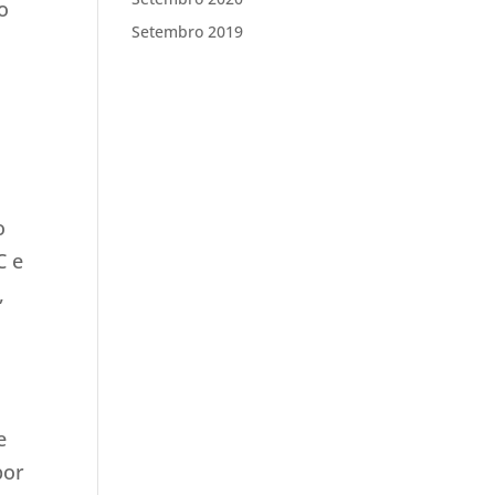
o
Setembro 2019
o
C e
,
e
por